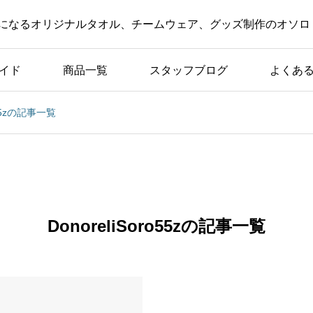
になるオリジナルタオル、チームウェア、グッズ制作のオソロ
イド
商品一覧
スタッフブログ
よくあ
ro55zの記事一覧
お知らせ・新着情報
しの
新デザインTシャツ鋭意
製名
作成中！
DonoreliSoro55zの記事一覧